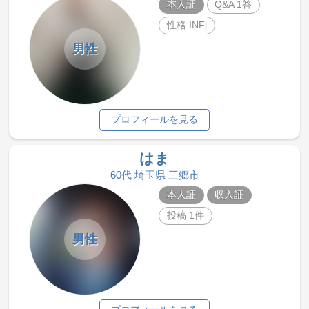
本人証
Q&A 1答
性格 INFj
男性
プロフィールを見る
はま
60代 埼玉県 三郷市
本人証
収入証
投稿 1件
男性