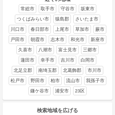
常総市
取手市
守谷市
坂東市
つくばみらい市
猿島郡
さいたま市
川口市
春日部市
上尾市
草加市
蕨市
戸田市
朝霞市
志木市
和光市
新座市
久喜市
八潮市
富士見市
三郷市
蓮田市
幸手市
吉川市
白岡市
北足立郡
南埼玉郡
北葛飾郡
市川市
松戸市
野田市
柏市
流山市
我孫子市
鎌ケ谷市
浦安市
23区
検索地域を広げる