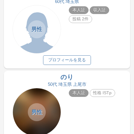
60代 埼玉県
本人証
収入証
投稿 2件
男性
プロフィールを見る
のり
50代 埼玉県 上尾市
本人証
性格 ISTp
男性