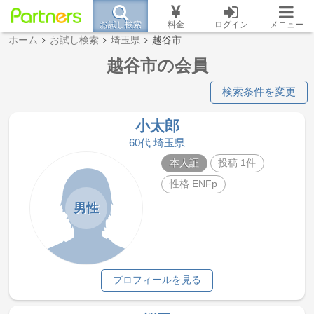
お試し検索
料金
ログイン
メニュー
ホーム
お試し検索
埼玉県
越谷市
越谷市の会員
検索条件を変更
小太郎
60代 埼玉県
本人証
投稿 1件
性格 ENFp
男性
プロフィールを見る