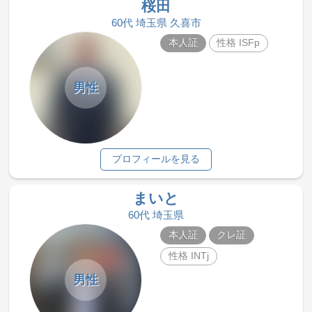
桜田
60代 埼玉県 久喜市
本人証
性格 ISFp
男性
プロフィールを見る
まいと
60代 埼玉県
本人証
クレ証
性格 INTj
男性