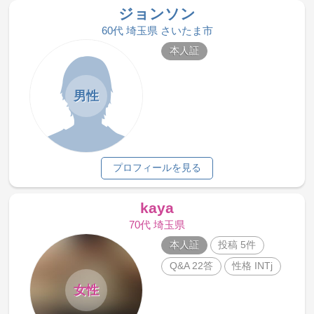
ジョンソン
60代 埼玉県 さいたま市
本人証
男性
プロフィールを見る
kaya
70代 埼玉県
本人証
投稿 5件
Q&A 22答
性格 INTj
女性