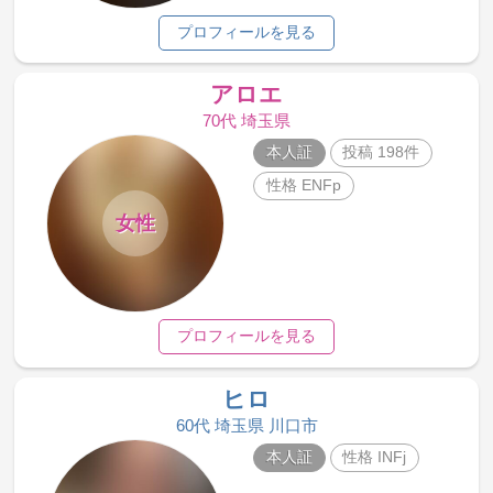
プロフィールを見る
アロエ
70代 埼玉県
本人証
投稿 198件
性格 ENFp
女性
プロフィールを見る
ヒロ
60代 埼玉県 川口市
本人証
性格 INFj