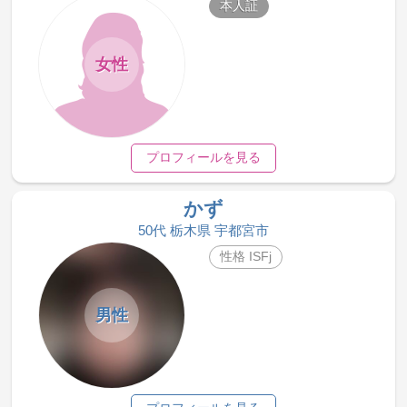
本人証
女性
プロフィールを見る
かず
50代 栃木県 宇都宮市
性格 ISFj
男性