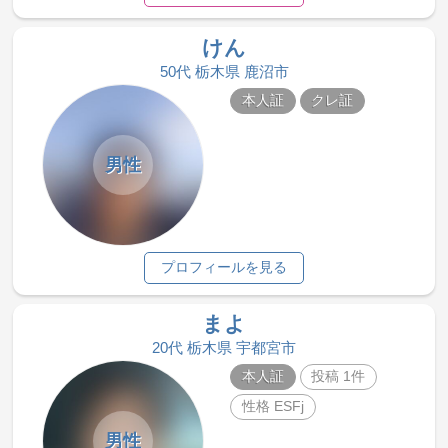
けん
50代 栃木県 鹿沼市
本人証
クレ証
男性
プロフィールを見る
まよ
20代 栃木県 宇都宮市
本人証
投稿 1件
性格 ESFj
男性