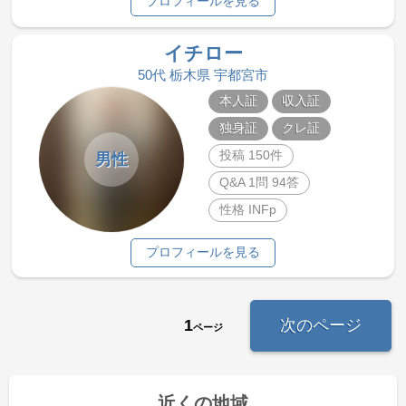
プロフィールを見る
イチロー
50代 栃木県 宇都宮市
本人証
収入証
独身証
クレ証
投稿 150件
男性
Q&A 1問 94答
性格 INFp
プロフィールを見る
1
次のページ
ページ
近くの地域