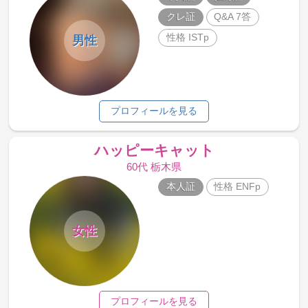
クレ証
Q&A 7答
性格 ISTp
男性
プロフィールを見る
ハッピーキャット
60代 栃木県
本人証
性格 ENFp
女性
プロフィールを見る