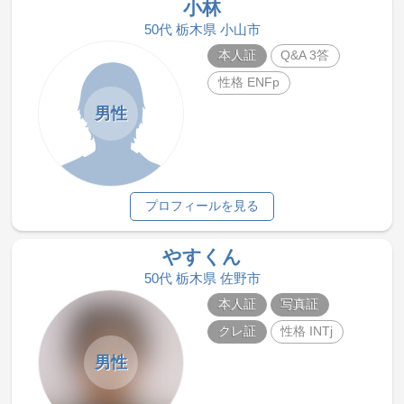
小林
50代 栃木県 小山市
本人証
Q&A 3答
性格 ENFp
男性
プロフィールを見る
やすくん
50代 栃木県 佐野市
本人証
写真証
クレ証
性格 INTj
男性