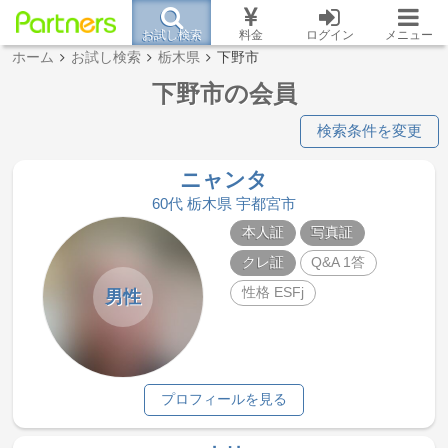
お試し検索
料金
ログイン
メニュー
ホーム
お試し検索
栃木県
下野市
下野市の会員
検索条件を変更
ニャンタ
60代 栃木県 宇都宮市
本人証
写真証
クレ証
Q&A 1答
性格 ESFj
男性
プロフィールを見る