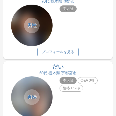
70代 栃木県 佐野市
本人証
男性
プロフィールを見る
だい
60代 栃木県 宇都宮市
本人証
Q&A 3答
性格 ESFp
男性