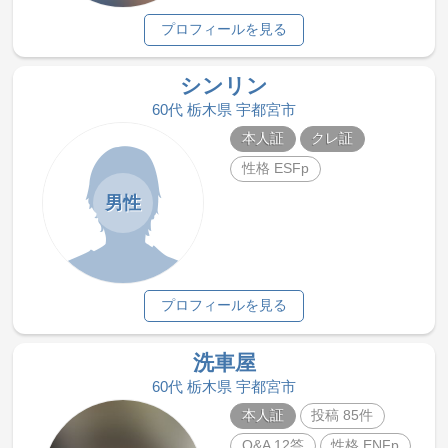
プロフィールを見る
シンリン
60代 栃木県 宇都宮市
本人証
クレ証
性格 ESFp
男性
プロフィールを見る
洗車屋
60代 栃木県 宇都宮市
本人証
投稿 85件
Q&A 12答
性格 ENFp