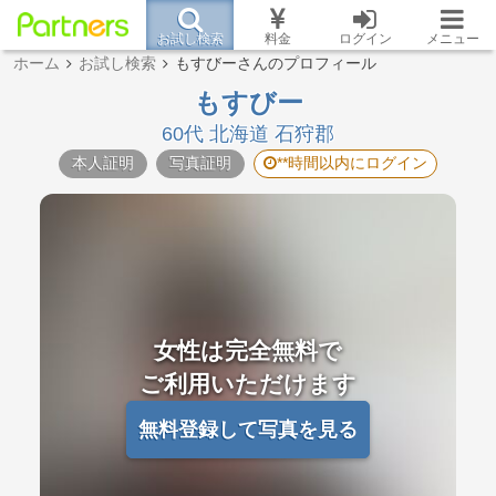
お試し検索
料金
ログイン
メニュー
ホーム
お試し検索
もすびーさんのプロフィール
もすびー
60代 北海道 石狩郡
本人証明
写真証明
**時間以内にログイン
女性は完全無料で
ご利用いただけます
無料登録して写真を見る