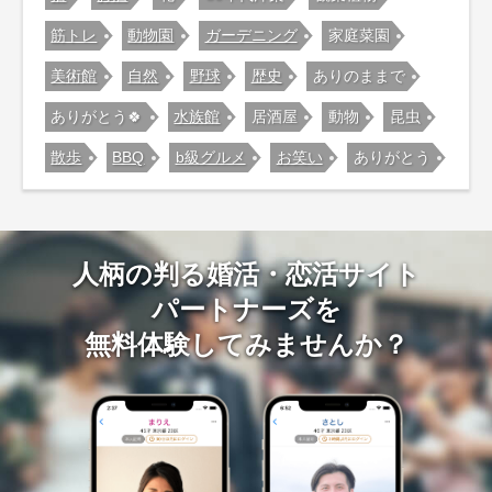
筋トレ
動物園
ガーデニング
家庭菜園
美術館
自然
野球
歴史
ありのままで
ありがとう🍀
水族館
居酒屋
動物
昆虫
散歩
BBQ
b級グルメ
お笑い
ありがとう
人柄の判る婚活・恋活サイト
パートナーズを
無料体験してみませんか？