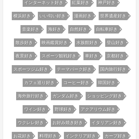
インターネット好き
紅葉好き
神戸好き
横浜好き
いい匂い好き
漫画好き
世界遺産好き
音楽好き
海好き
自然好き
自転車好き
散歩好き
映画鑑賞好き
水族館好き
登山好き
夜景好き
スポーツ観戦好き
車好き
京都好き
スポーツジム好き
テーマパーク好き
国内旅行好き
カフェ巡り好き
コーヒー好き
韓国好き
海外旅行好き
ガンダム好き
ショッピング好き
ワイン好き
野球好き
アクアリウム好き
ウクレレ好き
お好み焼き好き
イタリアン好き
お花好き
料理好き
インテリア好き
カープ好き