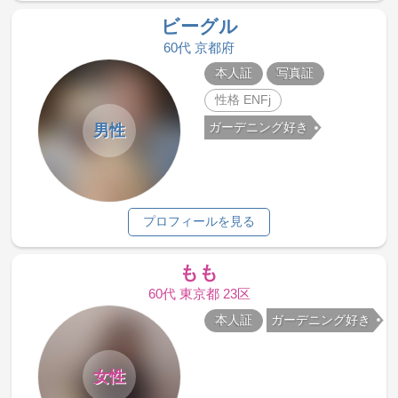
ビーグル
60代 京都府
本人証
写真証
性格 ENFj
ガーデニング好き
男性
プロフィールを見る
もも
60代 東京都 23区
本人証
ガーデニング好き
女性