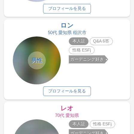
プロフィールを見る
ロン
50代 愛知県 稲沢市
本人証
Q&A 6答
性格 ESFj
ガーデニング好き
男性
プロフィールを見る
レオ
70代 愛知県
本人証
性格 ESFj
ガーデニング好き