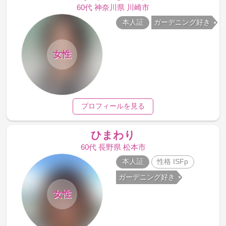
60代 神奈川県 川崎市
本人証
ガーデニング好き
女性
プロフィールを見る
ひまわり
60代 長野県 松本市
本人証
性格 ISFp
ガーデニング好き
女性