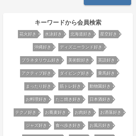
キーワードから会員検索
花火好き
水泳好き
北海道好き
星空好き
沖縄好き
ディズニーランド好き
プラネタリウム好き
美術館好き
英語好き
アクティブ好き
ダイビング好き
乗馬好き
まったり好き
筋トレ好き
動物園好き
お料理好き
たこ焼き好き
日本酒好き
テクノ好き
お蕎麦好き
お肉好き
お洒落好き
ジャズ好き
食べ歩き好き
お風呂好き