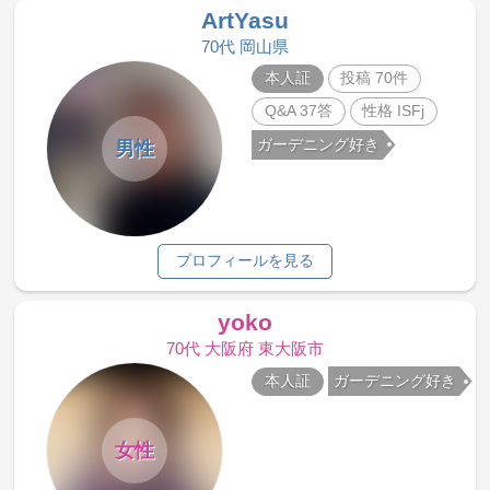
ArtYasu
70代 岡山県
本人証
投稿 70件
Q&A 37答
性格 ISFj
ガーデニング好き
男性
プロフィールを見る
yoko
70代 大阪府 東大阪市
本人証
ガーデニング好き
女性