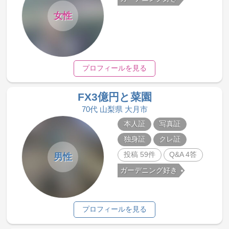
女性
プロフィールを見る
FX3億円と菜園
70代 山梨県 大月市
本人証
写真証
独身証
クレ証
投稿 59件
Q&A 4答
男性
ガーデニング好き
プロフィールを見る