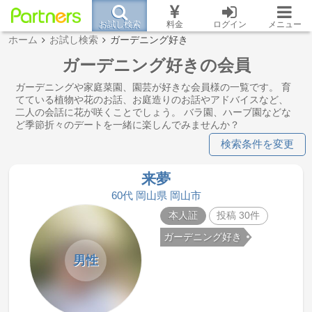
お試し検索
料金
ログイン
メニュー
ホーム
お試し検索
ガーデニング好き
ガーデニング好きの会員
ガーデニングや家庭菜園、園芸が好きな会員様の一覧です。 育
てている植物や花のお話、お庭造りのお話やアドバイスなど、
二人の会話に花が咲くことでしょう。 バラ園、ハーブ園などな
ど季節折々のデートを一緒に楽しんでみませんか？
検索条件を変更
来夢
60代 岡山県 岡山市
本人証
投稿 30件
ガーデニング好き
男性