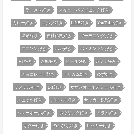
ラーメン好き
スキューバダイビング好き
カレー好き
ゴルフ好き
LINE好き
YouTube好き
温泉好き
神社仏閣好き
ガーデニング好き
アニソン好き
パン好き
バドミントン好き
F1好き
お城好き
ビール好き
カフェ好き
チョコレート好き
ドリカム好き
ゆず好き
ミスチル好き
B'z好き
サザンオールスターズ好き
スピッツ好き
プロレス好き
サッカー観戦好き
バレーボール好き
ボウリング好き
ドラム好き
ギター好き
のんびり好き
サッカー好き