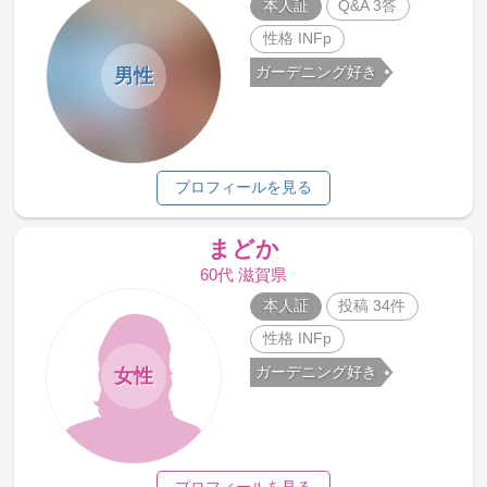
本人証
Q&A 3答
性格 INFp
ガーデニング好き
男性
プロフィールを見る
まどか
60代 滋賀県
本人証
投稿 34件
性格 INFp
ガーデニング好き
女性