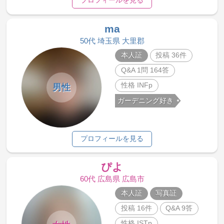
プロフィールを見る
ma
50代 埼玉県 大里郡
本人証
投稿 36件
Q&A 1問 164答
性格 INFp
男性
ガーデニング好き
プロフィールを見る
ぴよ
60代 広島県 広島市
本人証
写真証
投稿 16件
Q&A 9答
性格 ISTp