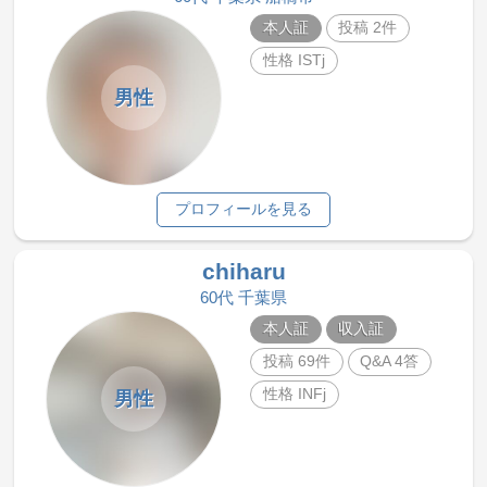
本人証
投稿 2件
性格 ISTj
男性
プロフィールを見る
chiharu
60代 千葉県
本人証
収入証
投稿 69件
Q&A 4答
性格 INFj
男性