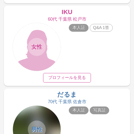
IKU
60代 千葉県 松戸市
本人証
Q&A 1答
女性
プロフィールを見る
だるま
70代 千葉県 佐倉市
本人証
写真証
男性