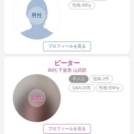
性格 INFp
男性
プロフィールを見る
ピーター
80代 千葉県 山武郡
本人証
投稿 2件
Q&A 15答
性格 ENFp
女性
プロフィールを見る