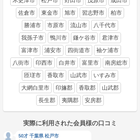
木更津市
松戸市
野田市
茂原市
成田市
佐倉市
東金市
旭市
習志野市
柏市
勝浦市
市原市
流山市
八千代市
我孫子市
鴨川市
鎌ケ谷市
君津市
富津市
浦安市
四街道市
袖ケ浦市
八街市
印西市
白井市
富里市
南房総市
匝瑳市
香取市
山武市
いすみ市
大網白里市
印旛郡
香取郡
山武郡
長生郡
夷隅郡
安房郡
実際に利用された会員様の口コミ
50才 千葉県 松戸市