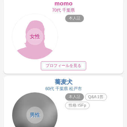
momo
70代 千葉県
本人証
女性
プロフィールを見る
蕎麦犬
60代 千葉県 松戸市
本人証
Q&A 1答
性格 ISFp
男性