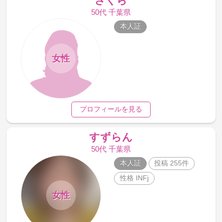
さくら
50代 千葉県
本人証
女性
プロフィールを見る
すずらん
50代 千葉県
本人証
投稿 255件
性格 INFj
女性