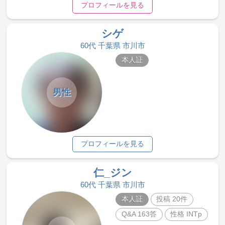
プロフィールを見る
シゲ
60代 千葉県 市川市
本人証
男性
プロフィールを見る
仁_ジン
60代 千葉県 市川市
本人証
投稿 20件
Q&A 163答
性格 INTp