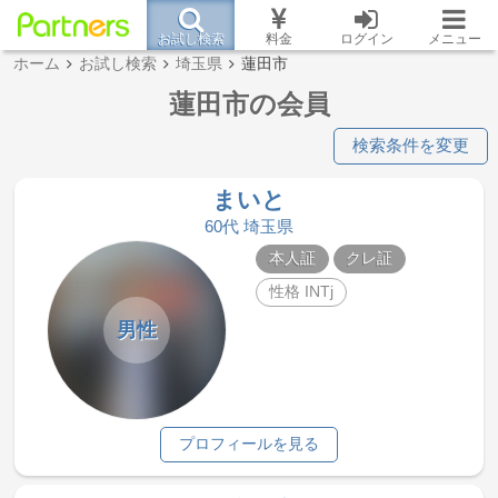
お試し検索
料金
ログイン
メニュー
ホーム
お試し検索
埼玉県
蓮田市
蓮田市の会員
検索条件を変更
まいと
60代 埼玉県
本人証
クレ証
性格 INTj
男性
プロフィールを見る