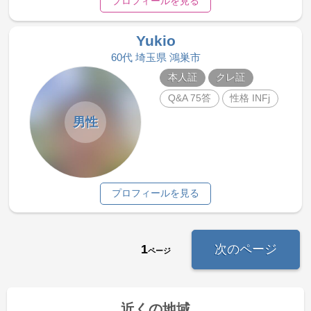
プロフィールを見る
Yukio
60代 埼玉県 鴻巣市
本人証
クレ証
Q&A 75答
性格 INFj
男性
プロフィールを見る
1
次のページ
ページ
近くの地域