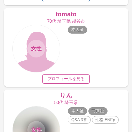
tomato
70代 埼玉県 越谷市
本人証
女性
プロフィールを見る
りん
50代 埼玉県
本人証
写真証
Q&A 3答
性格 ENFp
女性