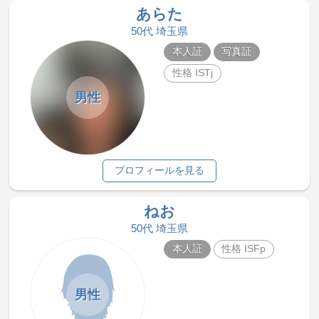
あらた
50代 埼玉県
本人証
写真証
性格 ISTj
男性
プロフィールを見る
ねお
50代 埼玉県
本人証
性格 ISFp
男性