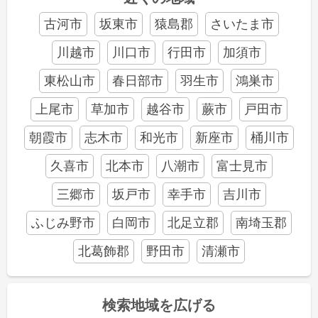
古河市
坂東市
猿島郡
さいたま市
川越市
川口市
行田市
加須市
東松山市
春日部市
羽生市
鴻巣市
上尾市
草加市
越谷市
蕨市
戸田市
朝霞市
志木市
和光市
新座市
桶川市
久喜市
北本市
八潮市
富士見市
三郷市
坂戸市
幸手市
吉川市
ふじみ野市
白岡市
北足立郡
南埼玉郡
北葛飾郡
野田市
清瀬市
検索地域を広げる