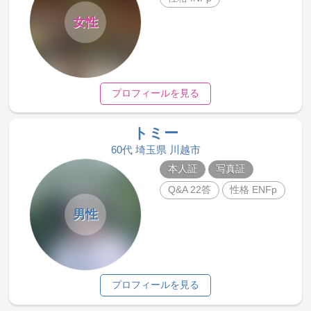
女性
プロフィールを見る
トミー
60代 埼玉県 川越市
本人証
写真証
Q&A 22答
性格 ENFp
男性
プロフィールを見る