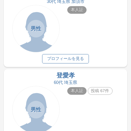
30代 埼玉県 加須市
本人証
男性
プロフィールを見る
登愛孝
60代 埼玉県
本人証
投稿 67件
男性