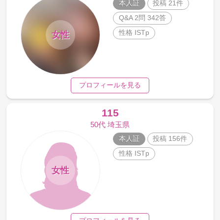
本人証
投稿 21件
Q&A 2問 342答
性格 ISTp
女性
プロフィールを見る
115
50代 埼玉県
本人証
投稿 156件
性格 ISTp
女性