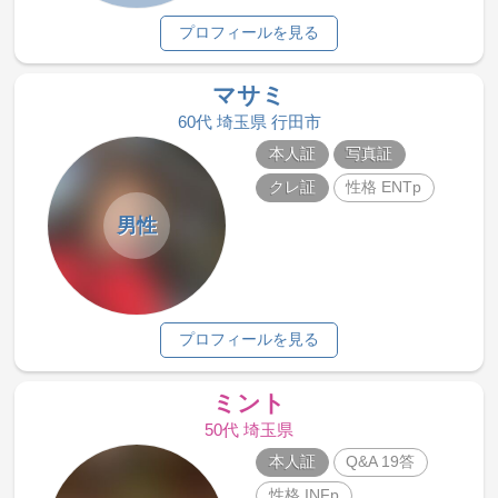
プロフィールを見る
マサミ
60代 埼玉県 行田市
本人証
写真証
クレ証
性格 ENTp
男性
プロフィールを見る
ミント
50代 埼玉県
本人証
Q&A 19答
性格 INFp