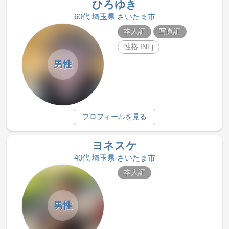
ひろゆき
60代 埼玉県 さいたま市
本人証
写真証
性格 INFj
男性
プロフィールを見る
ヨネスケ
40代 埼玉県 さいたま市
本人証
男性