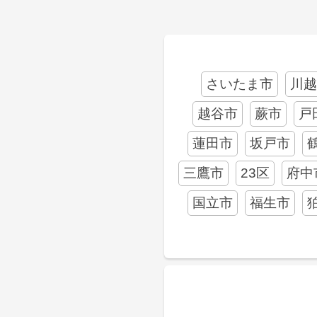
さいたま市
川越
越谷市
蕨市
戸
蓮田市
坂戸市
三鷹市
23区
府中
国立市
福生市