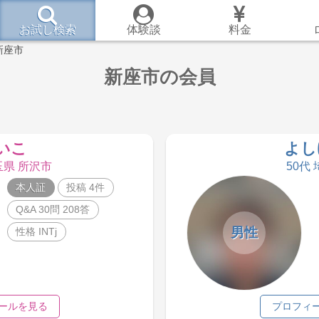
お試し検索
体験談
料金
新座市
新座市の会員
いこ
よし
玉県 所沢市
50代
本人証
投稿 4件
Q&A 30問 208答
男性
性格 INTj
ールを見る
プロフィ