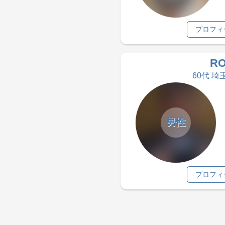
プロフィ
R
60代 埼
男性
プロフィ