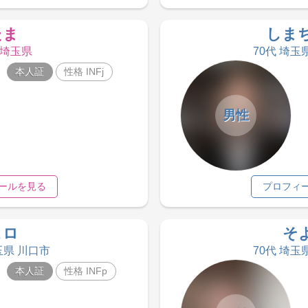
たま
しま
 埼玉県
70代 埼玉
本人証
性格 INFj
男性
ールを見る
プロフィ
ヒロ
そ
玉県 川口市
70代 埼玉
本人証
性格 INFp