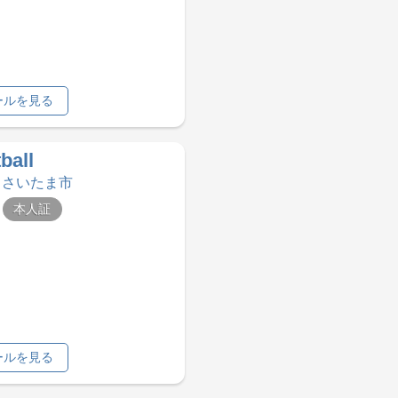
ールを見る
ball
県 さいたま市
本人証
ールを見る