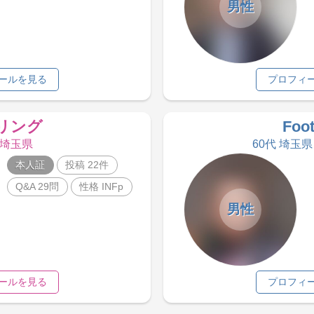
男性
ールを見る
プロフィ
リング
Foot
 埼玉県
60代 埼玉
本人証
投稿 22件
Q&A 29問
性格 INFp
男性
ールを見る
プロフィ