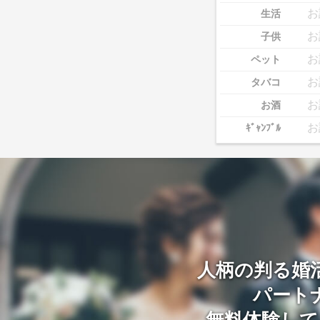
お
生活
お
子供
お
ペット
お
タバコ
お
お酒
お
ｷﾞｬﾝﾌﾞﾙ
人柄の判る婚
パート
無料体験して