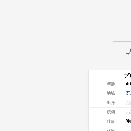
プ
プ
4
年齢
群
地域
お
出身
お
続柄
運
仕事
お
休日