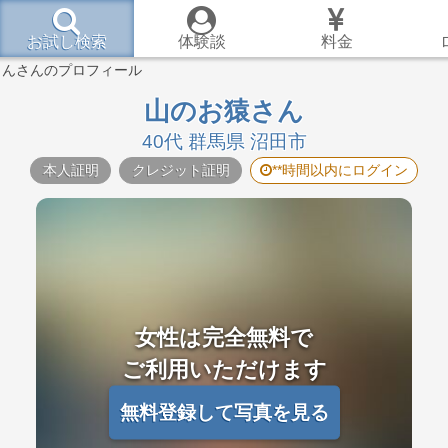
お試し検索
体験談
料金
さんさんのプロフィール
山のお猿さん
40代 群馬県 沼田市
本人証明
クレジット証明
**時間以内にログイン
女性は完全無料で
ご利用いただけます
無料登録して写真を見る