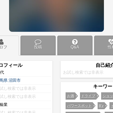
ロフ
投稿
Q&A
性
ロフィール
自己紹
0代
お試し検索では非表示
馬県
沼田市
キーワー
試し検索では非表示
お酒
ドライブ
ショ
試し検索では非表示
輸業
パワースポット
B'z
試し検索では非表示