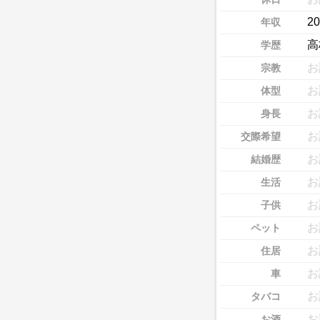
2
年収
高
学歴
お
宗教
お
体型
お
身長
お
交際希望
お
結婚歴
お
生活
お
子供
お
ペット
お
住居
お
車
お
タバコ
お
お酒