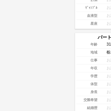
お
ｷﾞｬﾝﾌﾞﾙ
お
血液型
お
星座
パー
31
年齢
栃
地域
お
仕事
お
年収
お
学歴
お
体型
お
身長
お
交際希望
お
結婚歴