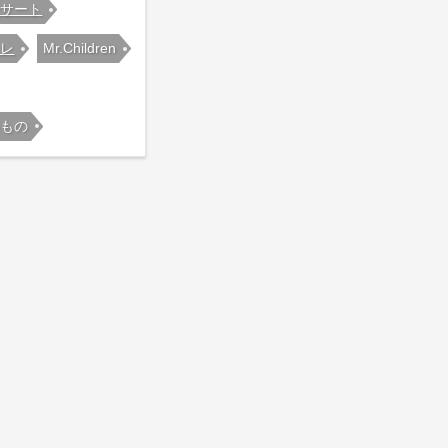
ンサート
ャレ
Mr.Children
もの