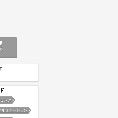
格
介
ド
ッピング
イルミネーション