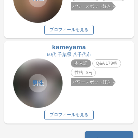
パワースポット好き
プロフィールを見る
kameyama
60代 千葉県 八千代市
本人証
Q&A 179答
性格 ISFj
パワースポット好き
男性
プロフィールを見る