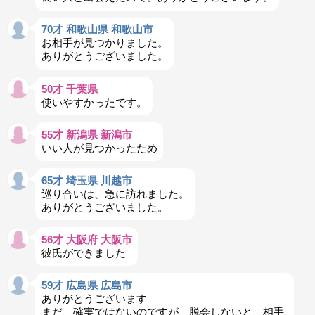
70才 和歌山県 和歌山市
お相手が見つかりました。
ありがとうございました。
50才 千葉県
使いやすかったです。
55才 新潟県 新潟市
いい人が見つかったため
65才 埼玉県 川越市
巡り合いは、急に訪れました。
ありがとうございました。
56才 大阪府 大阪市
彼氏ができました
59才 広島県 広島市
ありがとうございます
まだ、確実ではないのですが、脱会しないと、相手