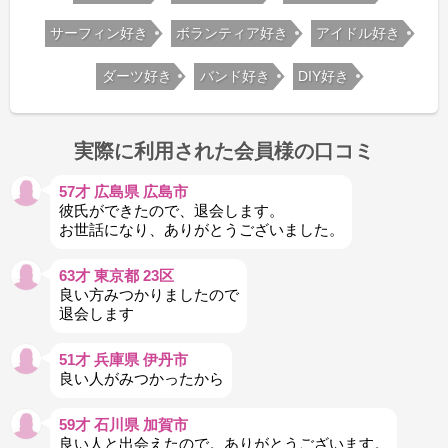
サーフィン好き
ボランティア好き
アイドル好き
ダーツ好き
バンド好き
DIY好き
実際に利用された会員様の口コミ
57才 広島県 広島市
彼氏ができたので、退会します。
お世話になり、ありがとうございました。
63才 東京都 23区
良い方みつかりましたので
退会します
51才 兵庫県 伊丹市
良い人がみつかったから
59才 石川県 加賀市
良い人と出会えたので。ありがとうございます。