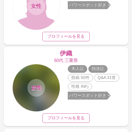
パワースポット好き
女性
プロフィールを見る
伊織
60代 三重県
本人証
独身証
投稿 50件
Q&A 31答
性格 INFj
女性
パワースポット好き
プロフィールを見る