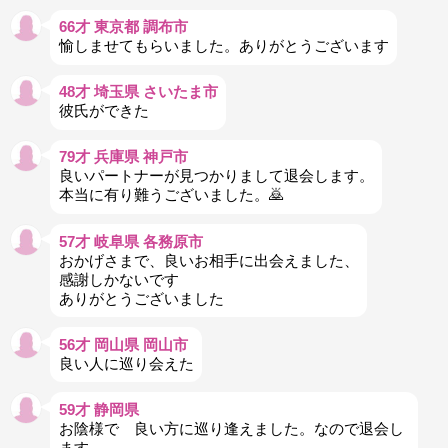
66才 東京都 調布市
愉しませてもらいました。ありがとうございます
48才 埼玉県 さいたま市
彼氏ができた
79才 兵庫県 神戸市
良いパートナーが見つかりまして退会します。
本当に有り難うございました。🙇
57才 岐阜県 各務原市
おかげさまで、良いお相手に出会えました、
感謝しかないです
ありがとうございました
56才 岡山県 岡山市
良い人に巡り会えた
59才 静岡県
お陰様で 良い方に巡り逢えました。なので退会し
ます。