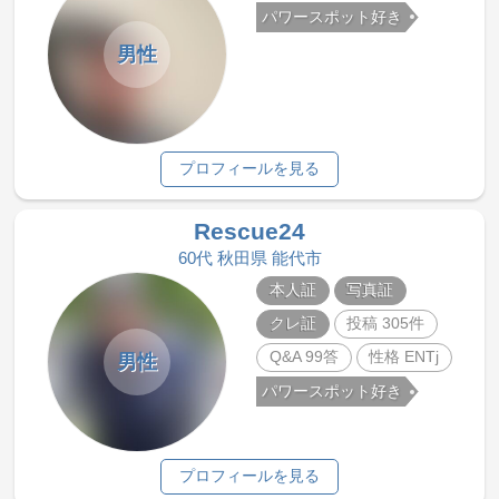
パワースポット好き
男性
プロフィールを見る
Rescue24
60代 秋田県 能代市
本人証
写真証
クレ証
投稿 305件
Q&A 99答
性格 ENTj
男性
パワースポット好き
プロフィールを見る