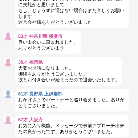
に失礼かと思いまして
もし、じょうずに運ばない場合はまた宜しくお願い
します
運営会社様ありがとうございました
53才 神奈川県 横浜市
良い出会いに恵まれました。
ありがとうございます。
39才 福岡県
大変お世話になりました。
御縁をありがとうございました。
彼とお付き合いが始まったので退会いたします。
61才 長野県 上伊那郡
おかげさまでパートナーと巡り会えました。ありが
とうごさいました。
57才 大阪府
お気に入り機能、メッセージで事前アプローチ出来
たの良かったです。ありがとうございました。