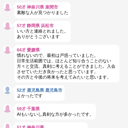
50才 神奈川県 座間市
素敵な人が見つかりました
57才 静岡県 浜松市
いい方と連絡とれました。
ありがとうございます
64才 愛媛県
慣れないので、最初は戸惑っていました。
日常生活範囲では、ほとんど知り合うことのない
方々と交流、真剣に考えることができました。入会
させていただき良かったと思っています。
その方と今後の将来を考えてみたいと思います。
52才 鹿児島県 鹿児島市
よかったです
59才 千葉県
AIもいないし真剣な方が多かったです。
51才 神奈川県