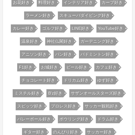
お花好き
料理好き
インテリア好き
カープ好き
ラーメン好き
スキューバダイビング好き
カレー好き
ゴルフ好き
LINE好き
YouTube好き
温泉好き
神社仏閣好き
ガーデニング好き
アニソン好き
パン好き
バドミントン好き
F1好き
お城好き
ビール好き
カフェ好き
チョコレート好き
ドリカム好き
ゆず好き
ミスチル好き
B'z好き
サザンオールスターズ好き
スピッツ好き
プロレス好き
サッカー観戦好き
バレーボール好き
ボウリング好き
ドラム好き
ギター好き
のんびり好き
サッカー好き