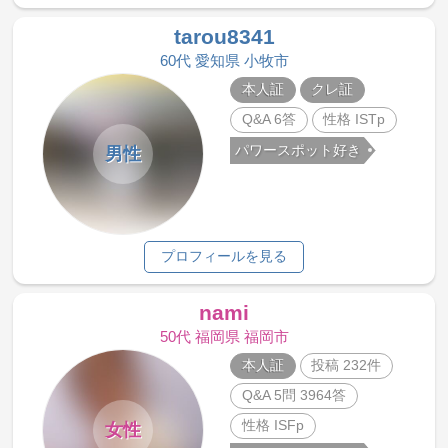
tarou8341
60代 愛知県 小牧市
本人証
クレ証
Q&A 6答
性格 ISTp
パワースポット好き
男性
プロフィールを見る
nami
50代 福岡県 福岡市
本人証
投稿 232件
Q&A 5問 3964答
性格 ISFp
女性