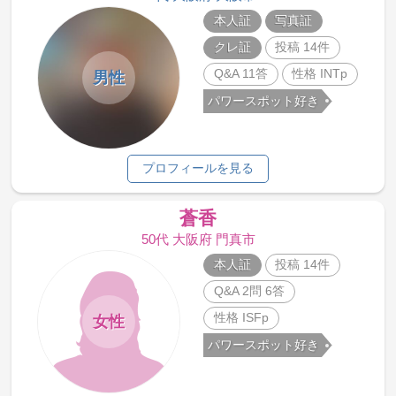
本人証
写真証
クレ証
投稿 14件
Q&A 11答
性格 INTp
男性
パワースポット好き
プロフィールを見る
蒼香
50代 大阪府 門真市
本人証
投稿 14件
Q&A 2問 6答
性格 ISFp
女性
パワースポット好き