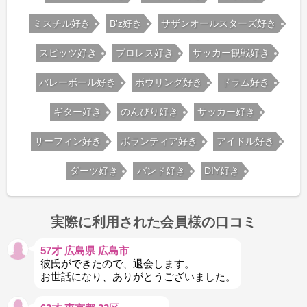
ミスチル好き
B'z好き
サザンオールスターズ好き
スピッツ好き
プロレス好き
サッカー観戦好き
バレーボール好き
ボウリング好き
ドラム好き
ギター好き
のんびり好き
サッカー好き
サーフィン好き
ボランティア好き
アイドル好き
ダーツ好き
バンド好き
DIY好き
実際に利用された会員様の口コミ
57才 広島県 広島市
彼氏ができたので、退会します。
お世話になり、ありがとうございました。