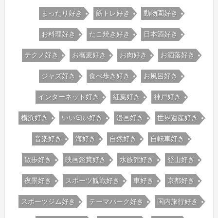
まったり好き
筋トレ好き
動物園好き
お料理好き
たこ焼き好き
日本酒好き
テクノ好き
お蕎麦好き
お肉好き
お洒落好き
ジャズ好き
食べ歩き好き
お風呂好き
インターネット好き
紅葉好き
神戸好き
横浜好き
いい匂い好き
漫画好き
世界遺産好き
音楽好き
海好き
自然好き
自転車好き
散歩好き
映画鑑賞好き
水族館好き
登山好き
夜景好き
スポーツ観戦好き
車好き
京都好き
スポーツジム好き
テーマパーク好き
国内旅行好き