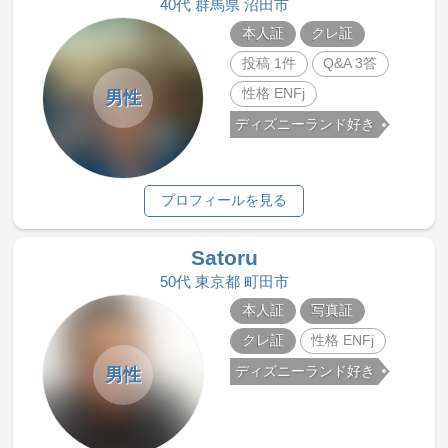
40代 群馬県 沼田市
本人証
クレ証
投稿 1件
Q&A 3答
性格 ENFj
男性
ディズニーランド好き
プロフィールを見る
Satoru
50代 東京都 町田市
本人証
写真証
クレ証
性格 ENFj
ディズニーランド好き
男性