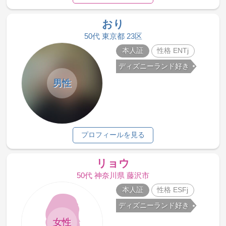
おり
50代 東京都 23区
本人証
性格 ENTj
ディズニーランド好き
男性
プロフィールを見る
リョウ
50代 神奈川県 藤沢市
本人証
性格 ESFj
ディズニーランド好き
女性