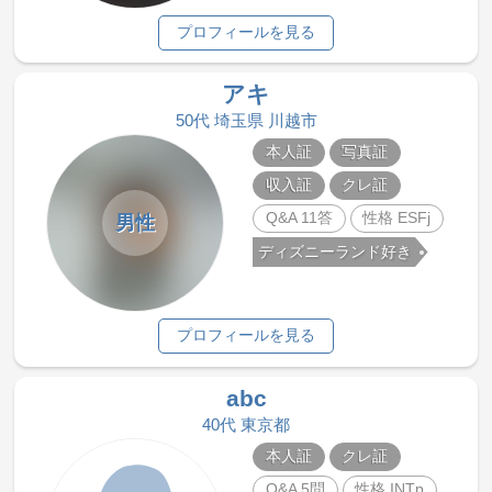
プロフィールを見る
アキ
50代 埼玉県 川越市
本人証
写真証
収入証
クレ証
Q&A 11答
性格 ESFj
男性
ディズニーランド好き
プロフィールを見る
abc
40代 東京都
本人証
クレ証
Q&A 5問
性格 INTp