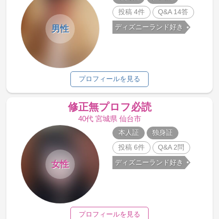
投稿 4件
Q&A 14答
ディズニーランド好き
男性
プロフィールを見る
修正無プロフ必読
40代 宮城県 仙台市
本人証
独身証
投稿 6件
Q&A 2問
ディズニーランド好き
女性
プロフィールを見る