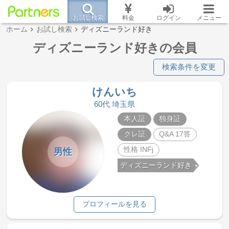
お試し検索
料金
ログイン
メニュー
ホーム
お試し検索
ディズニーランド好き
ディズニーランド好きの会員
検索条件を変更
けんいち
60代 埼玉県
本人証
独身証
クレ証
Q&A 17答
性格 INFj
男性
ディズニーランド好き
プロフィールを見る