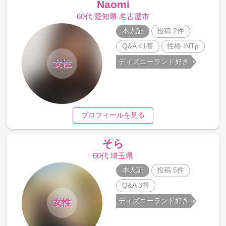
Naomi
60代 愛知県 名古屋市
本人証
投稿 2件
Q&A 41答
性格 INTp
ディズニーランド好き
女性
プロフィールを見る
そら
60代 埼玉県
本人証
投稿 5件
Q&A 3答
ディズニーランド好き
女性