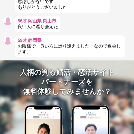
感謝しかないです
ありがとうございました
56才 岡山県 岡山市
良い人に巡り会えた
59才 静岡県
お陰様で 良い方に巡り逢えました。なので退会し
ます。
人柄の判る婚活・恋活サイト
パートナーズを
無料体験してみませんか？