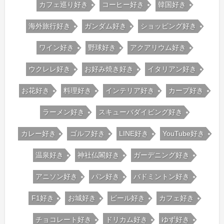
カフェ巡り好き
コーヒー好き
韓国好き
海外旅行好き
ガンダム好き
ショッピング好き
ワイン好き
野球好き
アクアリウム好き
ウクレレ好き
お好み焼き好き
イタリアン好き
お花好き
料理好き
インテリア好き
カープ好き
ラーメン好き
スキューバダイビング好き
カレー好き
ゴルフ好き
LINE好き
YouTube好き
温泉好き
神社仏閣好き
ガーデニング好き
アニソン好き
パン好き
バドミントン好き
F1好き
お城好き
ビール好き
カフェ好き
チョコレート好き
ドリカム好き
ゆず好き