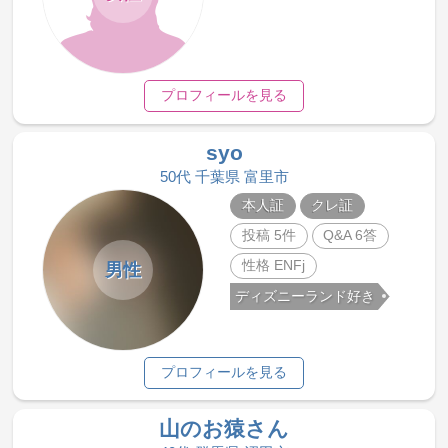
プロフィールを見る
syo
50代 千葉県 富里市
本人証
クレ証
投稿 5件
Q&A 6答
性格 ENFj
男性
ディズニーランド好き
プロフィールを見る
山のお猿さん