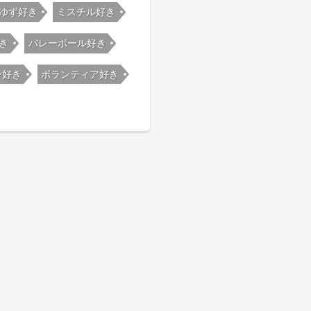
ゆず好き
ミスチル好き
き
バレーボール好き
ン好き
ボランティア好き