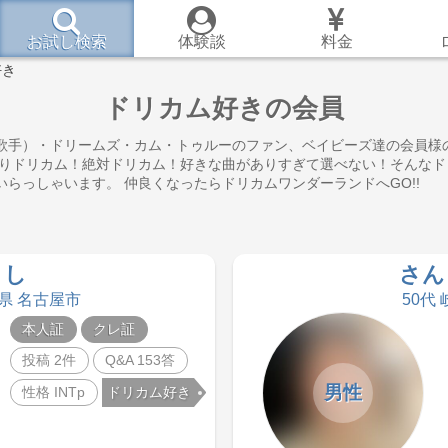
お試し検索
体験談
料金
好き
ドリカム好きの会員
歌手）・ドリームズ・カム・トゥルーのファン、ベイビーズ達の会員様
ぱりドリカム！絶対ドリカム！好きな曲がありすぎて選べない！そんなド
いらっしゃいます。 仲良くなったらドリカムワンダーランドへGO!!
よし
さん
知県 名古屋市
50代
本人証
クレ証
投稿 2件
Q&A 153答
男性
性格 INTp
ドリカム好き