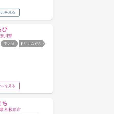
ールを見る
るひ
神奈川県
本人証
ドリカム好き
ールを見る
まち
川県 相模原市