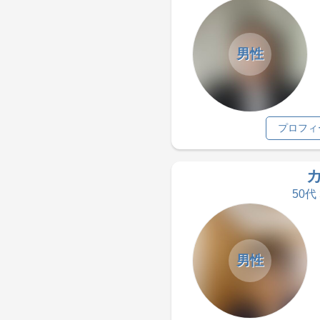
男性
プロフィ
50代
男性