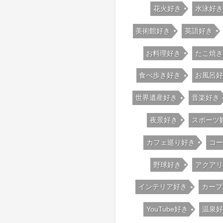
花火好き
水泳好
美術館好き
英語好き
お料理好き
たこ焼き
食べ歩き好き
お風呂好
世界遺産好き
音楽好き
夜景好き
スポーツ
カフェ巡り好き
コ
野球好き
アクア
インテリア好き
カープ
YouTube好き
温泉