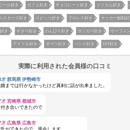
ビール好き
カフェ好き
チョコレート好き
ドリカム好き
ルスターズ好き
スピッツ好き
プロレス好き
サッカー観戦好
ム好き
ギター好き
のんびり好き
サッカー好き
サーフィ
アイドル好き
ダーツ好き
バンド好き
DIY好き
実際に利用された会員様の口コミ
8才 群馬県 伊勢崎市
結婚までは行かなかったけど真剣に話が出来ました。
7才 宮崎県 都城市
お付き合いできたので
7才 広島県 広島市
彼氏ができたので、退会します。