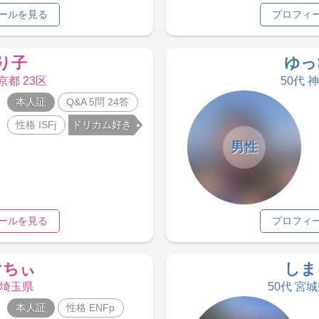
ールを見る
プロフィ
り子
ゆっ
京都 23区
50代 
本人証
Q&A 5問 24答
性格 ISFj
ドリカム好き
男性
ールを見る
プロフィ
けちぃ
しま
 埼玉県
50代 宮
本人証
性格 ENFp