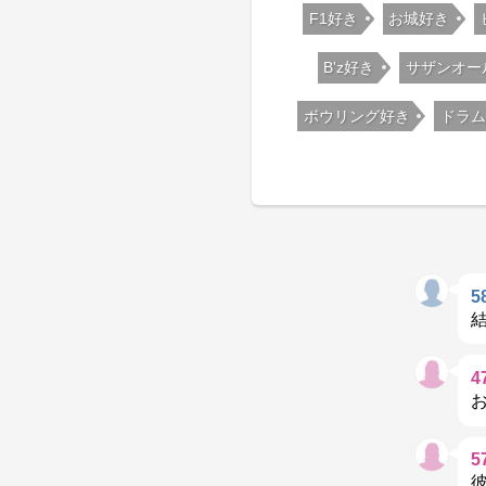
F1好き
お城好き
B'z好き
サザンオー
ボウリング好き
ドラ
5
4
5