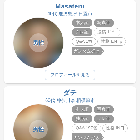
Masateru
40代 鹿児島県 日置市
本人証
写真証
クレ証
投稿 11件
Q&A 1答
性格 ENTp
男性
ガンダム好き
プロフィールを見る
ダテ
60代 神奈川県 相模原市
本人証
写真証
独身証
クレ証
Q&A 197答
性格 INFj
男性
ガンダム好き