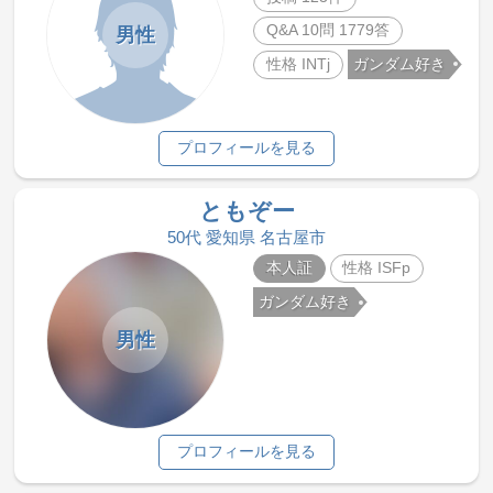
Q&A 10問 1779答
男性
性格 INTj
ガンダム好き
プロフィールを見る
ともぞー
50代 愛知県 名古屋市
本人証
性格 ISFp
ガンダム好き
男性
プロフィールを見る