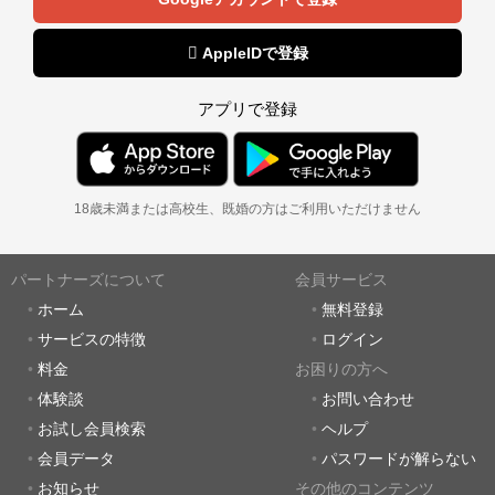
 AppleIDで登録
アプリで登録
18歳未満または高校生、既婚の方はご利用いただけません
パートナーズについて
会員サービス
ホーム
無料登録
サービスの特徴
ログイン
料金
お困りの方へ
体験談
お問い合わせ
お試し会員検索
ヘルプ
会員データ
パスワードが解らない
お知らせ
その他のコンテンツ