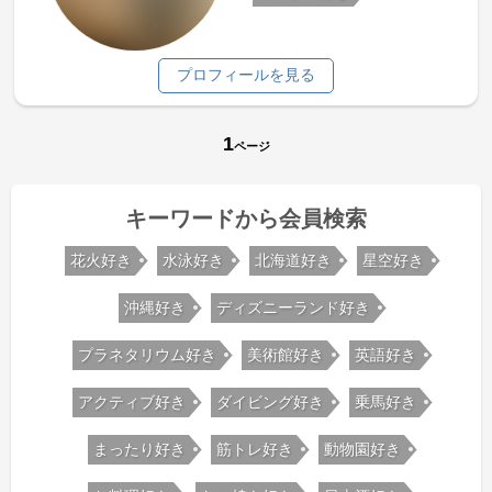
プロフィールを見る
1
ページ
キーワードから会員検索
花火好き
水泳好き
北海道好き
星空好き
沖縄好き
ディズニーランド好き
プラネタリウム好き
美術館好き
英語好き
アクティブ好き
ダイビング好き
乗馬好き
まったり好き
筋トレ好き
動物園好き