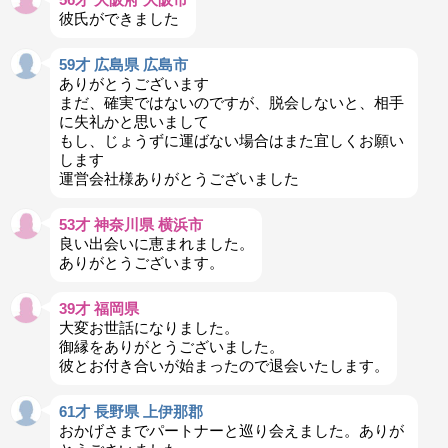
彼氏ができました
59才 広島県 広島市
ありがとうございます
まだ、確実ではないのですが、脱会しないと、相手
に失礼かと思いまして
もし、じょうずに運ばない場合はまた宜しくお願い
します
運営会社様ありがとうございました
53才 神奈川県 横浜市
良い出会いに恵まれました。
ありがとうございます。
39才 福岡県
大変お世話になりました。
御縁をありがとうございました。
彼とお付き合いが始まったので退会いたします。
61才 長野県 上伊那郡
おかげさまでパートナーと巡り会えました。ありが