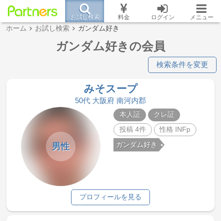
お試し検索
料金
ログイン
メニュー
ホーム
お試し検索
ガンダム好き
ガンダム好きの会員
検索条件を変更
みそスープ
50代 大阪府 南河内郡
本人証
クレ証
投稿 4件
性格 INFp
ガンダム好き
男性
プロフィールを見る