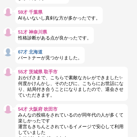
59才 千葉県
AIもいないし真剣な方が多かったです。
51才 神奈川県
性格診断がある点が良かったです。
67才 北海道
パートナーが見つかりました。
55才 茨城県 取手市
おかげさまで、こちらで素敵なカレができました✨
何度かけんかし、そのたびに、こちらにお世話にな
り、結局付き合うことになりましたので、退会させ
ていただきます。
54才 大阪府 吹田市
みんなの投稿をされているのが同年代の人が多くて
楽しかったです
運営もきちんとされているイメージで安心して利用
していました