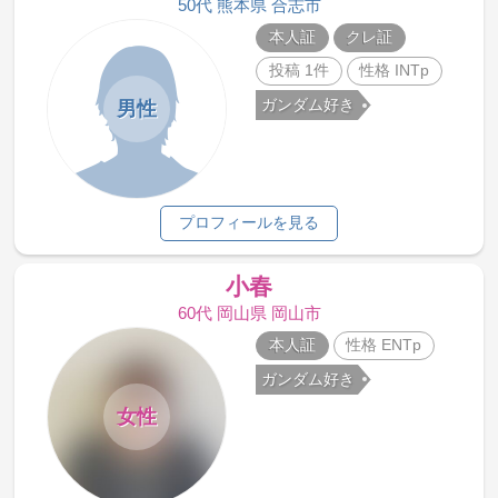
50代 熊本県 合志市
本人証
クレ証
投稿 1件
性格 INTp
ガンダム好き
男性
プロフィールを見る
小春
60代 岡山県 岡山市
本人証
性格 ENTp
ガンダム好き
女性