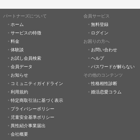
パートナーズについて
会員サービス
ホーム
無料登録
サービスの特徴
ログイン
料金
お困りの方へ
体験談
お問い合わせ
お試し会員検索
ヘルプ
会員データ
パスワードが解らない
お知らせ
その他のコンテンツ
コミュニティガイドライン
性格相性診断
利用規約
婚活恋愛コラム
特定商取引法に基づく表示
プライバシーポリシー
児童安全基準ポリシー
異性紹介事業届出
会社概要