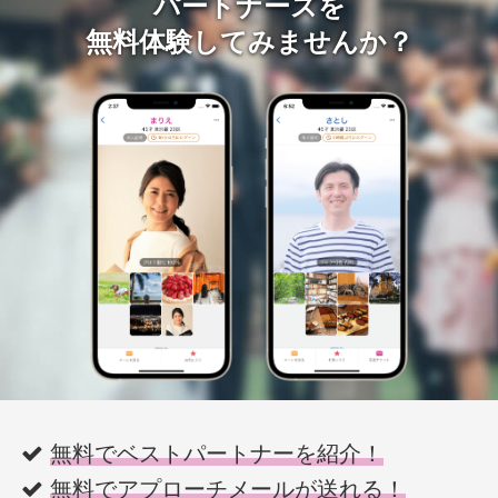
パートナーズを
無料体験してみませんか？
無料でベストパートナーを紹介！
無料でアプローチメールが送れる！