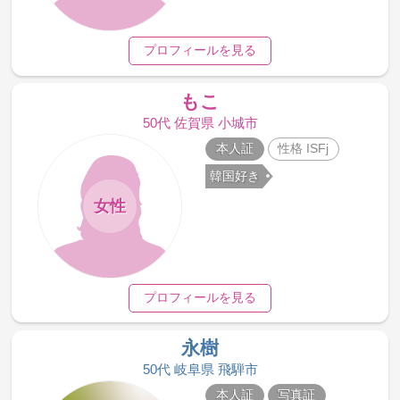
プロフィールを見る
もこ
50代 佐賀県 小城市
本人証
性格 ISFj
韓国好き
女性
プロフィールを見る
永樹
50代 岐阜県 飛騨市
本人証
写真証