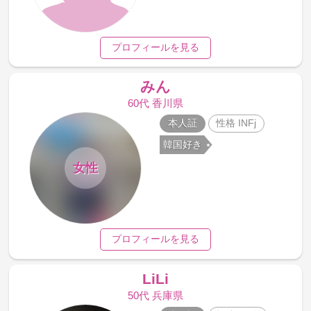
プロフィールを見る
みん
60代 香川県
本人証
性格 INFj
韓国好き
女性
プロフィールを見る
LiLi
50代 兵庫県