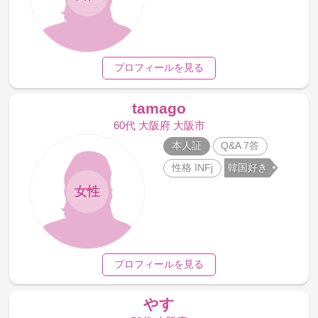
プロフィールを見る
tamago
60代 大阪府 大阪市
本人証
Q&A 7答
性格 INFj
韓国好き
女性
プロフィールを見る
やす