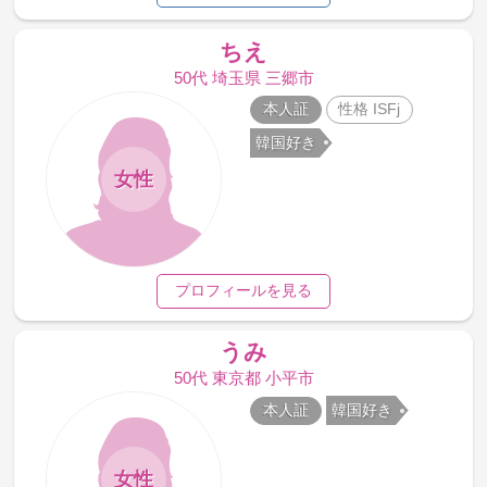
ちえ
50代 埼玉県 三郷市
本人証
性格 ISFj
韓国好き
女性
プロフィールを見る
うみ
50代 東京都 小平市
本人証
韓国好き
女性