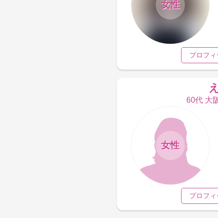
女性
プロフィ
60代 大
女性
プロフィ