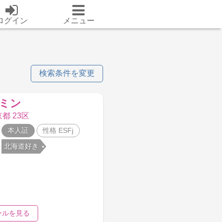
ログイン
メニュー
検索条件を変更
ミン
京都 23区
本人証
性格 ESFj
北海道好き
ールを見る