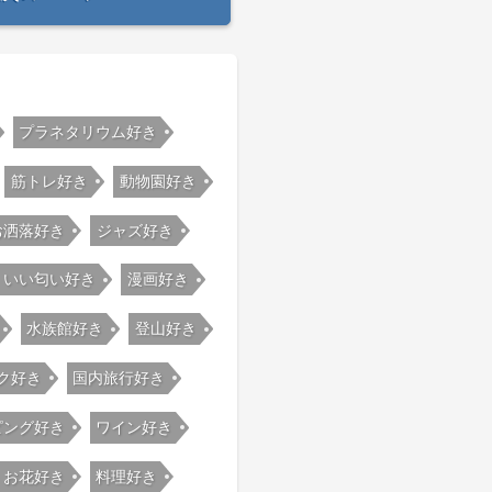
プラネタリウム好き
筋トレ好き
動物園好き
お洒落好き
ジャズ好き
いい匂い好き
漫画好き
水族館好き
登山好き
ク好き
国内旅行好き
ピング好き
ワイン好き
お花好き
料理好き