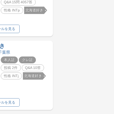
Q&A 15問 4057答
性格 INTp
北海道好き
ールを見る
き
 千葉県
本人証
クレ証
投稿 2件
Q&A 10答
性格 INTj
北海道好き
ールを見る