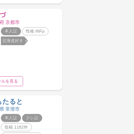
づ
都府 京都市
本人証
性格 INFp
北海道好き
ールを見る
もたると
知県 常滑市
本人証
クレ証
投稿 1182件