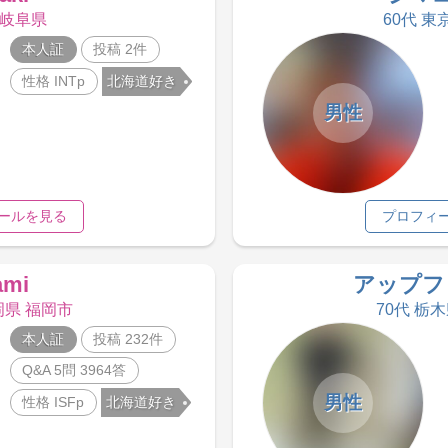
 岐阜県
60代 東
本人証
投稿 2件
性格 INTp
北海道好き
男性
ールを見る
プロフィ
ami
アップフ
岡県 福岡市
70代 栃
本人証
投稿 232件
Q&A 5問 3964答
男性
性格 ISFp
北海道好き