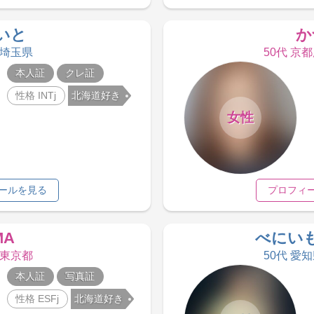
いと
か
 埼玉県
50代 京
本人証
クレ証
性格 INTj
北海道好き
女性
ールを見る
プロフィ
MA
べにい
 東京都
50代 愛
本人証
写真証
性格 ESFj
北海道好き