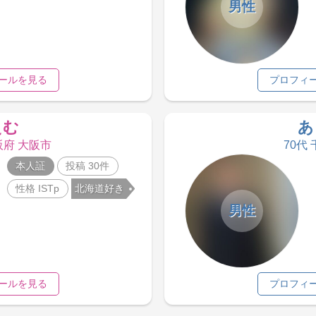
男性
ールを見る
プロフィ
えむ
あ
阪府 大阪市
70代
本人証
投稿 30件
性格 ISTp
北海道好き
男性
ールを見る
プロフィ