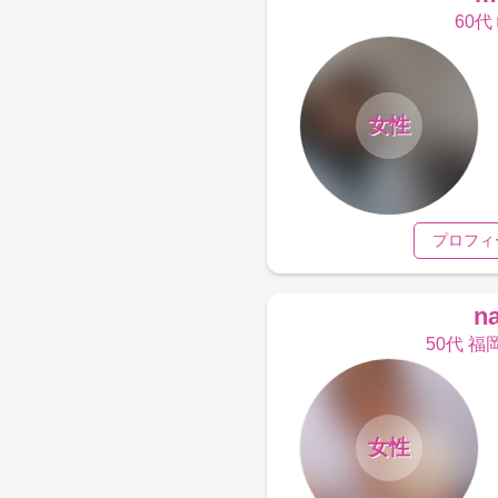
60代
女性
プロフィ
n
50代 福
女性