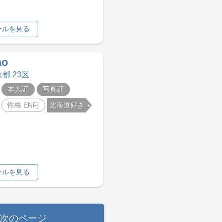
ールを見る
ao
京都 23区
本人証
写真証
性格 ENFj
北海道好き
ールを見る
次のページ