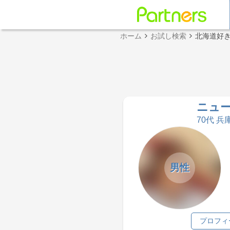
ホーム
お試し検索
北海道好
ニュ
70代 兵
男性
プロフィ