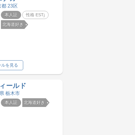
京都 23区
本人証
性格 ESTj
北海道好き
ールを見る
ィールド
木県 栃木市
本人証
北海道好き