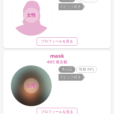
スピッツ好き
女性
プロフィールを見る
mask
40代 東京都
本人証
性格 INTj
スピッツ好き
女性
プロフィールを見る