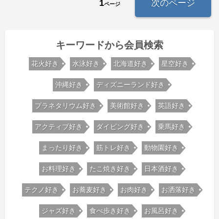
1
次のページ
ページ
キーワードから会員検索
花火好き
水泳好き
北海道好き
星空好き
沖縄好き
ディズニーランド好き
プラネタリウム好き
美術館好き
英語好き
アクティブ好き
ダイビング好き
乗馬好き
まったり好き
筋トレ好き
動物園好き
お料理好き
たこ焼き好き
日本酒好き
テクノ好き
お蕎麦好き
お肉好き
お洒落好き
ジャズ好き
食べ歩き好き
お風呂好き