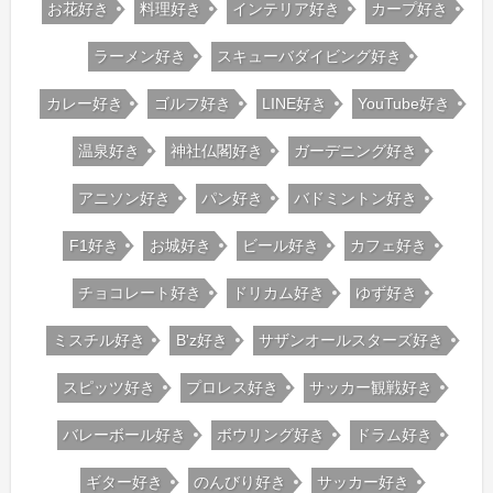
お花好き
料理好き
インテリア好き
カープ好き
ラーメン好き
スキューバダイビング好き
カレー好き
ゴルフ好き
LINE好き
YouTube好き
温泉好き
神社仏閣好き
ガーデニング好き
アニソン好き
パン好き
バドミントン好き
F1好き
お城好き
ビール好き
カフェ好き
チョコレート好き
ドリカム好き
ゆず好き
ミスチル好き
B'z好き
サザンオールスターズ好き
スピッツ好き
プロレス好き
サッカー観戦好き
バレーボール好き
ボウリング好き
ドラム好き
ギター好き
のんびり好き
サッカー好き