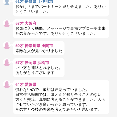
61才 長野県 上伊那郡
おかげさまでパートナーと巡り会えました。ありが
とうごさいました。
57才 大阪府
お気に入り機能、メッセージで事前アプローチ出来
たの良かったです。ありがとうございました。
50才 神奈川県 座間市
素敵な人が見つかりました
57才 静岡県 浜松市
いい方と連絡とれました。
ありがとうございます
64才 愛媛県
慣れないので、最初は戸惑っていました。
日常生活範囲では、ほとんど知り合うことのない
方々と交流、真剣に考えることができました。入会
させていただき良かったと思っています。
その方と今後の将来を考えてみたいと思います。