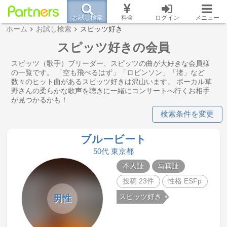
お試し検索
料金
ログイン
メニュー
ホーム
お試し検索
スピッツ好き
スピッツ好きの会員
スピッツ（歌手）ブリーダー、スピッツの曲が大好きな会員様
の一覧です。 「空も飛べるはず」「ロビンソン」「渚」など
数々のヒット曲があるスピッツ好きは沢山います。 ボーカル草
野さんの柔らかな歌声を聴きに一緒にコンサートへ行くお相手
が見つかるかも！
検索条件を変更
ブルービート
50代 東京都
本人証
写真証
投稿 23件
性格 ESFp
スピッツ好き
男性