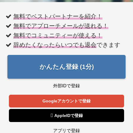
無料でベストパートナーを紹介！
無料でアプローチメールが送れる！
無料でコミュニティーが使える！
辞めたくなったらいつでも退会
できます
かんたん登録 (1分)
外部IDで登録
Googleアカウントで登録
 AppleIDで登録
アプリで登録