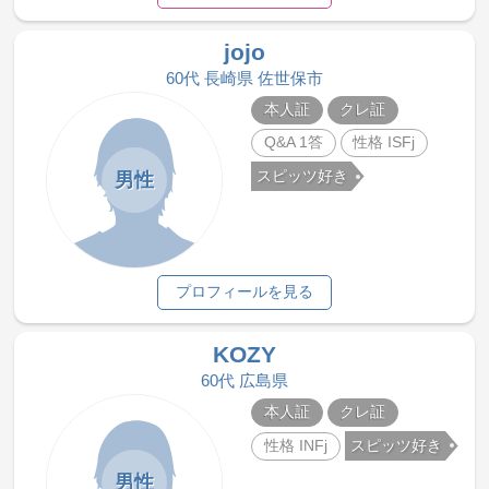
jojo
60代 長崎県 佐世保市
本人証
クレ証
Q&A 1答
性格 ISFj
スピッツ好き
男性
プロフィールを見る
KOZY
60代 広島県
本人証
クレ証
性格 INFj
スピッツ好き
男性