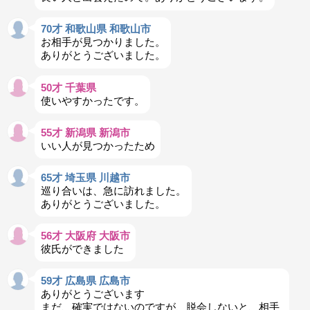
70才 和歌山県 和歌山市
お相手が見つかりました。
ありがとうございました。
50才 千葉県
使いやすかったです。
55才 新潟県 新潟市
いい人が見つかったため
65才 埼玉県 川越市
巡り合いは、急に訪れました。
ありがとうございました。
56才 大阪府 大阪市
彼氏ができました
59才 広島県 広島市
ありがとうございます
まだ、確実ではないのですが、脱会しないと、相手