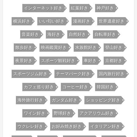
インターネット好き
紅葉好き
神戸好き
横浜好き
いい匂い好き
漫画好き
世界遺産好き
音楽好き
海好き
自然好き
自転車好き
散歩好き
映画鑑賞好き
水族館好き
登山好き
夜景好き
スポーツ観戦好き
車好き
京都好き
スポーツジム好き
テーマパーク好き
国内旅行好き
カフェ巡り好き
コーヒー好き
韓国好き
海外旅行好き
ガンダム好き
ショッピング好き
ワイン好き
野球好き
アクアリウム好き
ウクレレ好き
お好み焼き好き
イタリアン好き