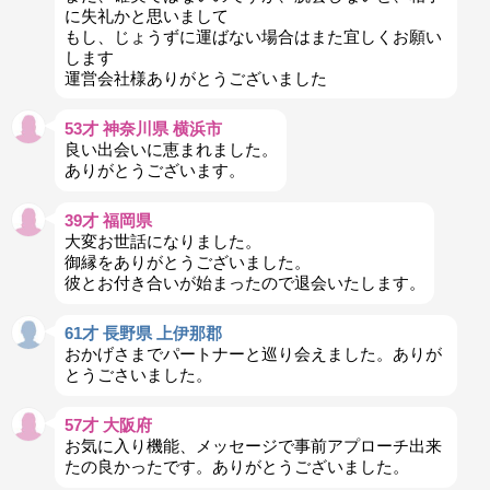
に失礼かと思いまして
もし、じょうずに運ばない場合はまた宜しくお願い
します
運営会社様ありがとうございました
53才 神奈川県 横浜市
良い出会いに恵まれました。
ありがとうございます。
39才 福岡県
大変お世話になりました。
御縁をありがとうございました。
彼とお付き合いが始まったので退会いたします。
61才 長野県 上伊那郡
おかげさまでパートナーと巡り会えました。ありが
とうごさいました。
57才 大阪府
お気に入り機能、メッセージで事前アプローチ出来
たの良かったです。ありがとうございました。