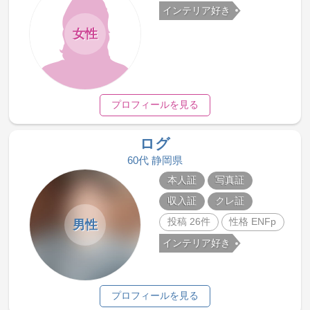
インテリア好き
女性
プロフィールを見る
ログ
60代 静岡県
本人証
写真証
収入証
クレ証
投稿 26件
性格 ENFp
男性
インテリア好き
プロフィールを見る