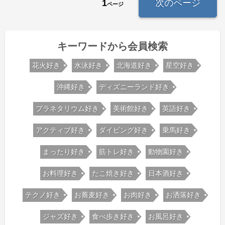
1
次のページ
ページ
キーワードから会員検索
花火好き
水泳好き
北海道好き
星空好き
沖縄好き
ディズニーランド好き
プラネタリウム好き
美術館好き
英語好き
アクティブ好き
ダイビング好き
乗馬好き
まったり好き
筋トレ好き
動物園好き
お料理好き
たこ焼き好き
日本酒好き
テクノ好き
お蕎麦好き
お肉好き
お洒落好き
ジャズ好き
食べ歩き好き
お風呂好き