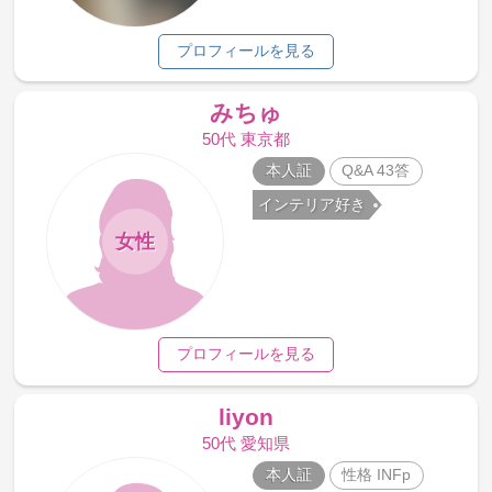
プロフィールを見る
みちゅ
50代 東京都
本人証
Q&A 43答
インテリア好き
女性
プロフィールを見る
liyon
50代 愛知県
本人証
性格 INFp