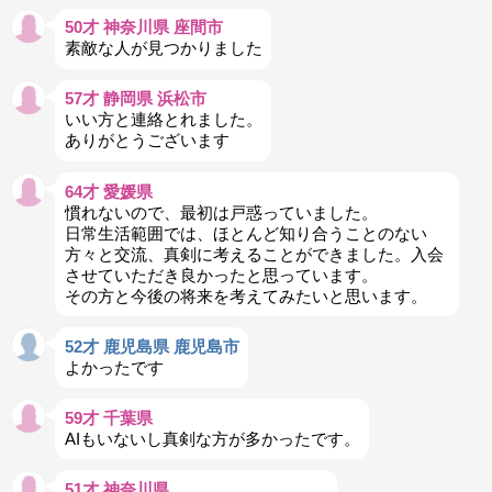
50才 神奈川県 座間市
素敵な人が見つかりました
57才 静岡県 浜松市
いい方と連絡とれました。
ありがとうございます
64才 愛媛県
慣れないので、最初は戸惑っていました。
日常生活範囲では、ほとんど知り合うことのない
方々と交流、真剣に考えることができました。入会
させていただき良かったと思っています。
その方と今後の将来を考えてみたいと思います。
52才 鹿児島県 鹿児島市
よかったです
59才 千葉県
AIもいないし真剣な方が多かったです。
51才 神奈川県