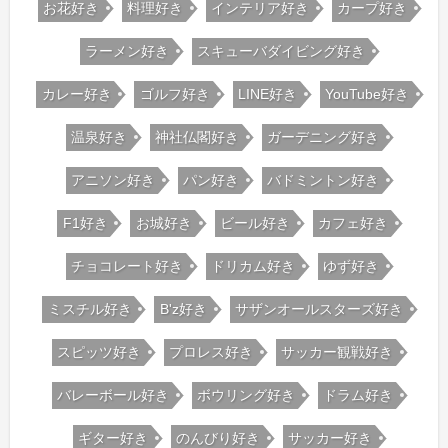
お花好き
料理好き
インテリア好き
カープ好き
ラーメン好き
スキューバダイビング好き
カレー好き
ゴルフ好き
LINE好き
YouTube好き
温泉好き
神社仏閣好き
ガーデニング好き
アニソン好き
パン好き
バドミントン好き
F1好き
お城好き
ビール好き
カフェ好き
チョコレート好き
ドリカム好き
ゆず好き
ミスチル好き
B'z好き
サザンオールスターズ好き
スピッツ好き
プロレス好き
サッカー観戦好き
バレーボール好き
ボウリング好き
ドラム好き
ギター好き
のんびり好き
サッカー好き