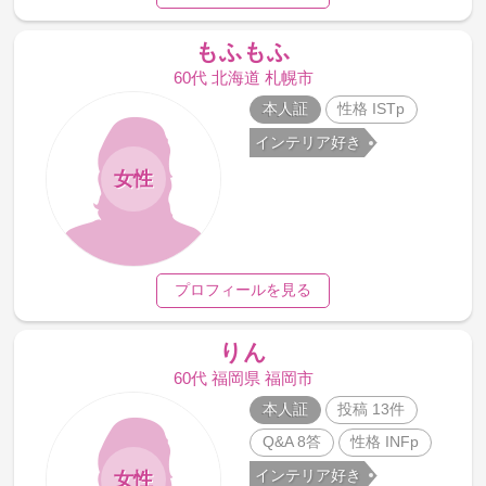
もふもふ
60代 北海道 札幌市
本人証
性格 ISTp
インテリア好き
女性
プロフィールを見る
りん
60代 福岡県 福岡市
本人証
投稿 13件
Q&A 8答
性格 INFp
インテリア好き
女性