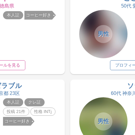
 徳島県
50代
本人証
コーヒー好き
男性
ールを見る
プロフィ
ゼラブル
ソ
京都 23区
60代 神奈
本人証
クレ証
投稿 21件
性格 INTj
男性
コーヒー好き