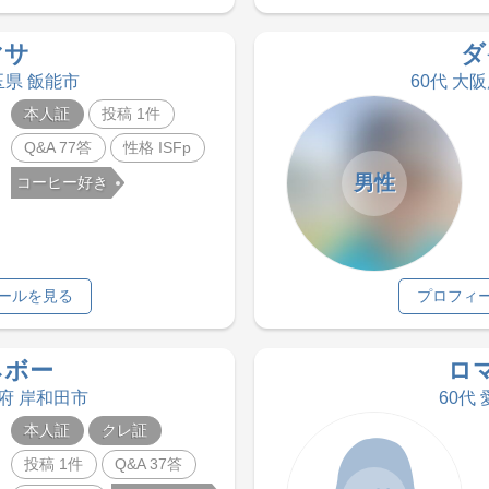
マサ
ダ
玉県 飯能市
60代 大
本人証
投稿 1件
Q&A 77答
性格 ISFp
男性
コーヒー好き
ールを見る
プロフィ
ネボー
ロ
阪府 岸和田市
60代
本人証
クレ証
投稿 1件
Q&A 37答