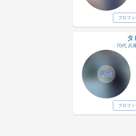
プロフィ
タ
70代 兵
男性
プロフィ