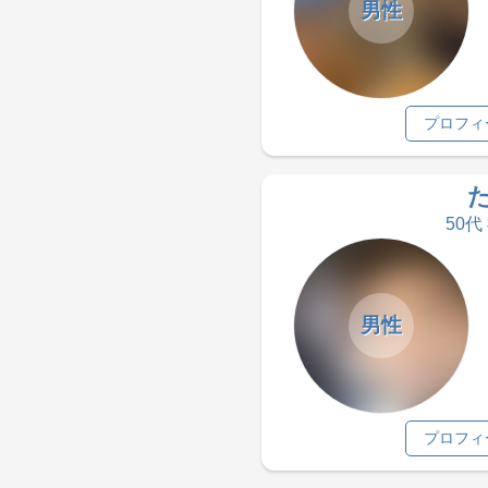
男性
プロフィ
50代
男性
プロフィ