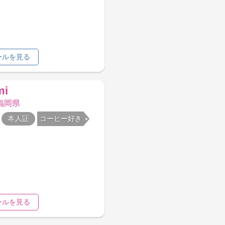
ールを見る
mi
 福岡県
本人証
コーヒー好き
ールを見る