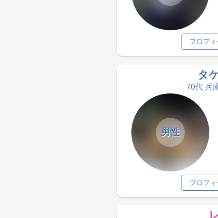
プロフィ
タ
70代 兵
男性
プロフィ