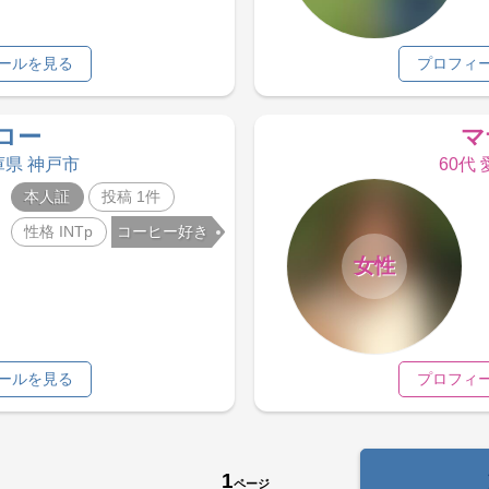
ールを見る
プロフィ
ロー
マ
庫県 神戸市
60代
本人証
投稿 1件
性格 INTp
コーヒー好き
女性
ールを見る
プロフィ
1
ページ