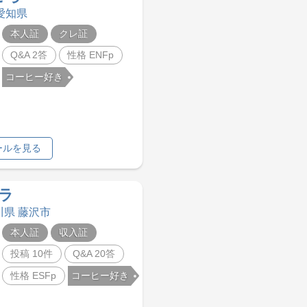
 愛知県
本人証
クレ証
Q&A 2答
性格 ENFp
コーヒー好き
ールを見る
ラ
川県 藤沢市
本人証
収入証
投稿 10件
Q&A 20答
性格 ESFp
コーヒー好き