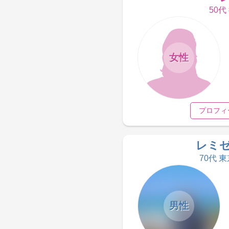
50代
女性
プロフィ
レミ
70代 東
男性