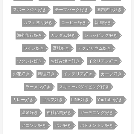
スポーツジム好き
テーマパーク好き
国内旅行好き
カフェ巡り好き
コーヒー好き
韓国好き
海外旅行好き
ガンダム好き
ショッピング好き
ワイン好き
野球好き
アクアリウム好き
ウクレレ好き
お好み焼き好き
イタリアン好き
お花好き
料理好き
インテリア好き
カープ好き
ラーメン好き
スキューバダイビング好き
カレー好き
ゴルフ好き
LINE好き
YouTube好き
温泉好き
神社仏閣好き
ガーデニング好き
アニソン好き
パン好き
バドミントン好き