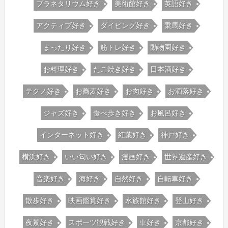
プラネタリウム好き
美術館好き
英語好き
アクティブ好き
ダイビング好き
乗馬好き
まったり好き
筋トレ好き
動物園好き
お料理好き
たこ焼き好き
日本酒好き
テクノ好き
お蕎麦好き
お肉好き
お洒落好き
ジャズ好き
食べ歩き好き
お風呂好き
インターネット好き
紅葉好き
神戸好き
横浜好き
いい匂い好き
漫画好き
世界遺産好き
音楽好き
海好き
自然好き
自転車好き
散歩好き
映画鑑賞好き
水族館好き
登山好き
夜景好き
スポーツ観戦好き
車好き
京都好き