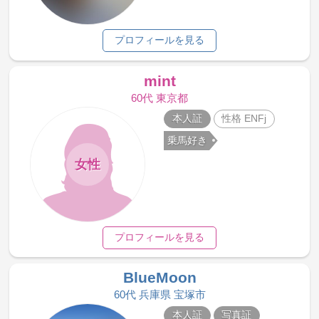
プロフィールを見る
mint
60代 東京都
本人証
性格 ENFj
乗馬好き
女性
プロフィールを見る
BlueMoon
60代 兵庫県 宝塚市
本人証
写真証