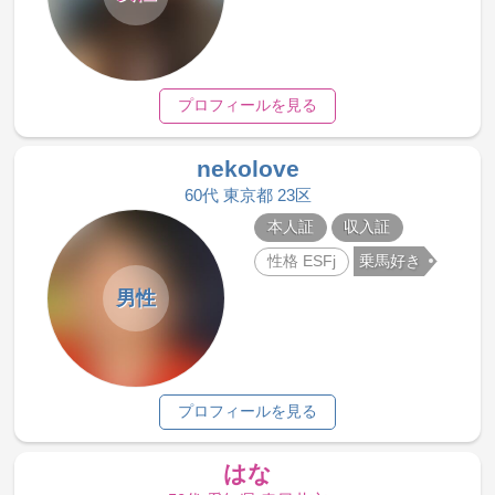
プロフィールを見る
nekolove
60代 東京都 23区
本人証
収入証
性格 ESFj
乗馬好き
男性
プロフィールを見る
はな