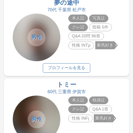
夢の途中
70代 千葉県 松戸市
本人証
写真証
クレ証
投稿 5件
Q&A 20問 96答
男性
性格 INTp
乗馬好き
プロフィールを見る
トミー
60代 三重県 伊賀市
本人証
独身証
クレ証
Q&A 1答
性格 INFj
乗馬好き
男性