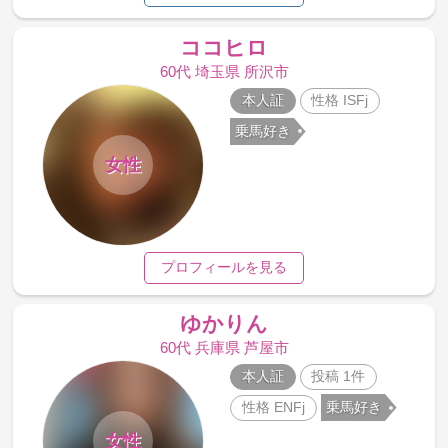
ココヒロ
60代 埼玉県 所沢市
本人証
性格 ISFj
乗馬好き
女性
プロフィールを見る
ゆかりん
60代 兵庫県 芦屋市
本人証
投稿 1件
性格 ENFj
乗馬好き
女性