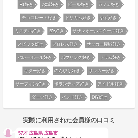
F1好き
お城好き
ビール好き
カフェ好き
チョコレート好き
ドリカム好き
ゆず好き
ミスチル好き
B'z好き
サザンオールスターズ好き
スピッツ好き
プロレス好き
サッカー観戦好き
バレーボール好き
ボウリング好き
ドラム好き
ギター好き
のんびり好き
サッカー好き
サーフィン好き
ボランティア好き
アイドル好き
ダーツ好き
バンド好き
DIY好き
実際に利用された会員様の口コミ
57才 広島県 広島市