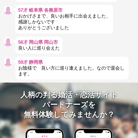
57才 岐阜県 各務原市
おかげさまで、良いお相手に出会えました、
感謝しかないです
ありがとうございました
56才 岡山県 岡山市
良い人に巡り会えた
59才 静岡県
お陰様で 良い方に巡り逢えました。なので退会し
ます。
人柄の判る婚活・恋活サイト
パートナーズを
無料体験してみませんか？