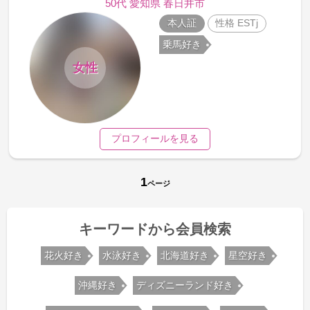
50代 愛知県 春日井市
本人証
性格 ESTj
乗馬好き
女性
プロフィールを見る
1
ページ
キーワードから会員検索
花火好き
水泳好き
北海道好き
星空好き
沖縄好き
ディズニーランド好き