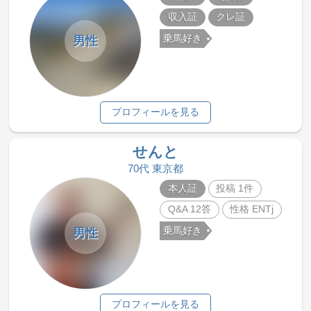
収入証
クレ証
乗馬好き
男性
プロフィールを見る
せんと
70代 東京都
本人証
投稿 1件
Q&A 12答
性格 ENTj
乗馬好き
男性
プロフィールを見る