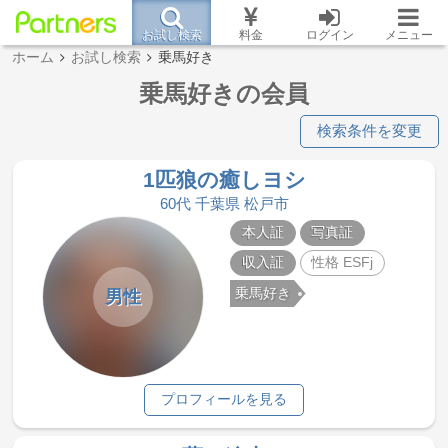
お試し検索
料金
ログイン
メニュー
ホーム
お試し検索
乗馬好き
乗馬好きの会員
検索条件を変更
1匹狼の癒しヨシ
60代 千葉県 松戸市
本人証
写真証
収入証
性格 ESFj
乗馬好き
男性
プロフィールを見る