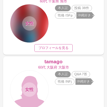
60代 千葉県 旭市
本人証
投稿 38件
性格 ISFp
沖縄好き
女性
プロフィールを見る
tamago
60代 大阪府 大阪市
本人証
Q&A 7答
性格 INFj
沖縄好き
女性