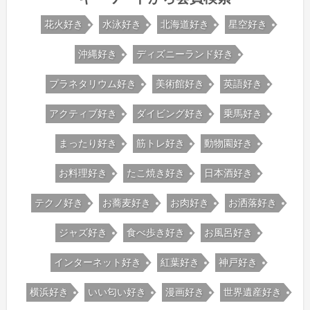
花火好き
水泳好き
北海道好き
星空好き
沖縄好き
ディズニーランド好き
プラネタリウム好き
美術館好き
英語好き
アクティブ好き
ダイビング好き
乗馬好き
まったり好き
筋トレ好き
動物園好き
お料理好き
たこ焼き好き
日本酒好き
テクノ好き
お蕎麦好き
お肉好き
お洒落好き
ジャズ好き
食べ歩き好き
お風呂好き
インターネット好き
紅葉好き
神戸好き
横浜好き
いい匂い好き
漫画好き
世界遺産好き