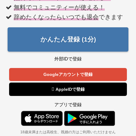
無料でコミュニティーが使える！
辞めたくなったらいつでも退会
できます
かんたん登録 (1分)
外部IDで登録
Googleアカウントで登録
 AppleIDで登録
アプリで登録
18歳未満または高校生、既婚の方はご利用いただけません