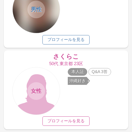
男性
プロフィールを見る
さくらこ
50代 東京都 23区
本人証
Q&A 3答
沖縄好き
女性
プロフィールを見る