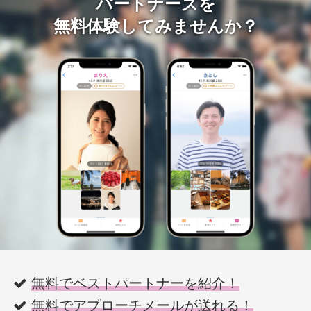
パートナーズを
無料体験してみませんか？
無料でベストパートナーを紹介！
無料でアプローチメールが送れる！