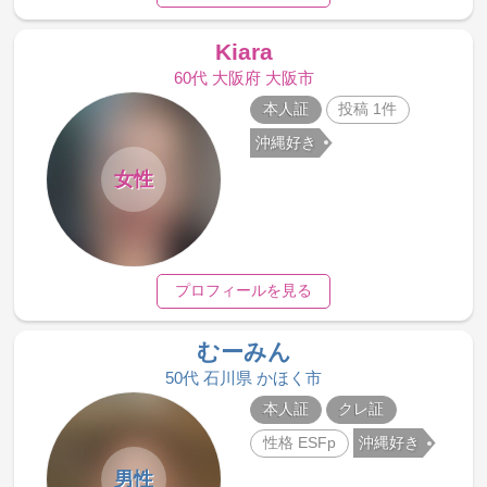
Kiara
60代 大阪府 大阪市
本人証
投稿 1件
沖縄好き
女性
プロフィールを見る
むーみん
50代 石川県 かほく市
本人証
クレ証
性格 ESFp
沖縄好き
男性