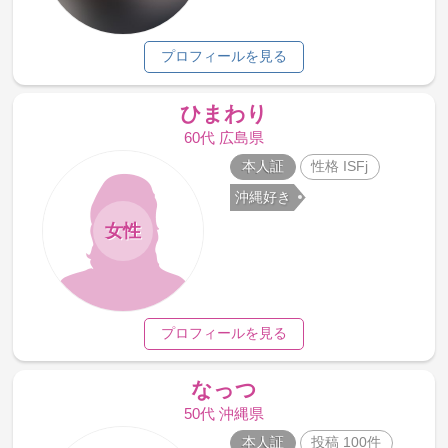
プロフィールを見る
ひまわり
60代 広島県
本人証
性格 ISFj
沖縄好き
女性
プロフィールを見る
なっつ
50代 沖縄県
本人証
投稿 100件