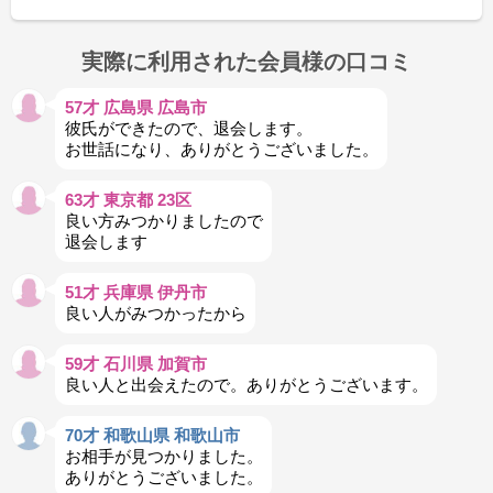
実際に利用された会員様の口コミ
57才 広島県 広島市
彼氏ができたので、退会します。
お世話になり、ありがとうございました。
63才 東京都 23区
良い方みつかりましたので
退会します
51才 兵庫県 伊丹市
良い人がみつかったから
59才 石川県 加賀市
良い人と出会えたので。ありがとうございます。
70才 和歌山県 和歌山市
お相手が見つかりました。
ありがとうございました。